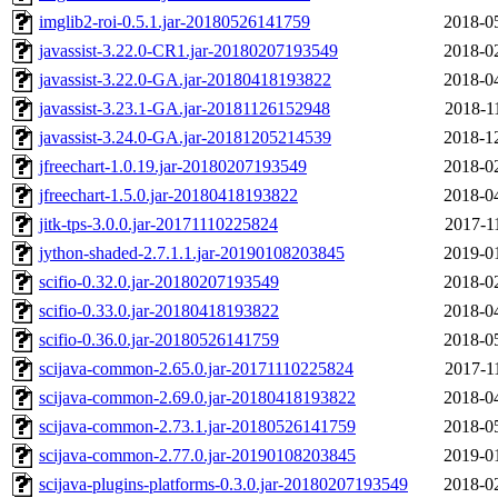
imglib2-roi-0.5.1.jar-20180526141759
2018-0
javassist-3.22.0-CR1.jar-20180207193549
2018-0
javassist-3.22.0-GA.jar-20180418193822
2018-0
javassist-3.23.1-GA.jar-20181126152948
2018-1
javassist-3.24.0-GA.jar-20181205214539
2018-1
jfreechart-1.0.19.jar-20180207193549
2018-0
jfreechart-1.5.0.jar-20180418193822
2018-0
jitk-tps-3.0.0.jar-20171110225824
2017-1
jython-shaded-2.7.1.1.jar-20190108203845
2019-0
scifio-0.32.0.jar-20180207193549
2018-0
scifio-0.33.0.jar-20180418193822
2018-0
scifio-0.36.0.jar-20180526141759
2018-0
scijava-common-2.65.0.jar-20171110225824
2017-1
scijava-common-2.69.0.jar-20180418193822
2018-0
scijava-common-2.73.1.jar-20180526141759
2018-0
scijava-common-2.77.0.jar-20190108203845
2019-0
scijava-plugins-platforms-0.3.0.jar-20180207193549
2018-0